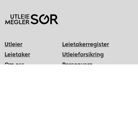
Utleier
Leietakerregister
Leietaker
Utleieforsikring
Om oss
Personvern
Aktuelt
Utleietakst
Kontakt
English
Min side