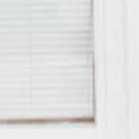
Utleier
Leietaker
Om oss