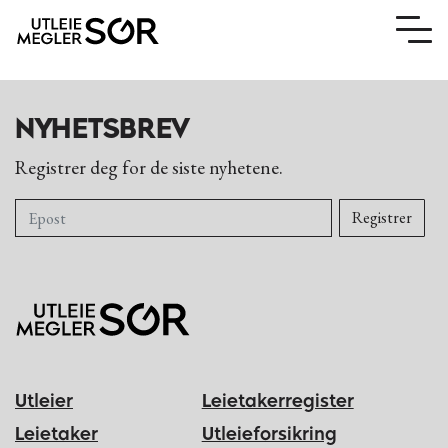
NYHETSBREV
Registrer deg for de siste nyhetene.
Utleier
Leietaker
Utleier
Leietakerregister
Om oss
Leietaker
Utleieforsikring