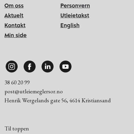
Om oss
Personvern
Aktuelt
Aktuelt
Utleietakst
Kontakt
English
Kontakt
Min side
Min side
38 60 20 99
post@utleiemeglersor.no
Henrik Wergelands gate 56, 4614 Kristiansand
Til toppen