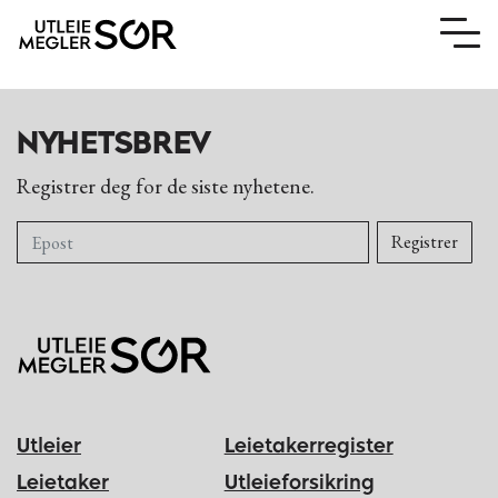
NYHETSBREV
Registrer deg for de siste nyhetene.
Utleier
Leietaker
Utleier
Leietakerregister
Om oss
Leietaker
Utleieforsikring