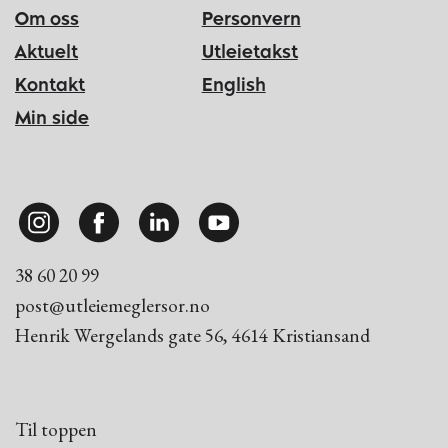
Om oss
Personvern
Aktuelt
Aktuelt
Utleietakst
Kontakt
English
Kontakt
Min side
Min side
38 60 20 99
post@utleiemeglersor.no
Henrik Wergelands gate 56, 4614 Kristiansand
Til toppen