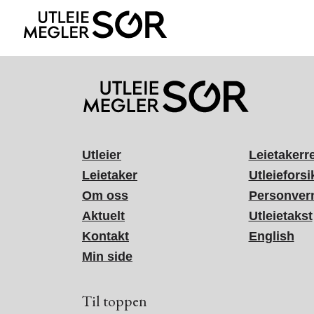
Utleier
Leietakerr
Leietaker
Utleieforsi
Om oss
Personver
Aktuelt
Utleietakst
Kontakt
English
Min side
Til toppen