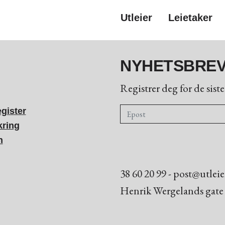
Utleier
Leietaker
NYHETSBRE
Registrer deg for de sist
egister
kring
n
38 60 20 99
-
post@utleie
Henrik Wergelands gate 