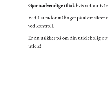
Gjør nødvendige tiltak
hvis radonnivået 
Ved å ta radonmålinger på alvor sikrer 
ved kontroll.
Er du usikker på om din utleiebolig opp
utleie!
Henrik Wergelands gate 56
38 60 20 99